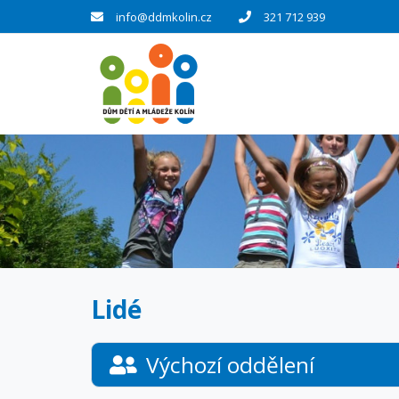
info@ddmkolin.cz
321 712 939
Lidé
Výchozí oddělení