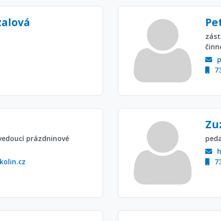
zalová
Pe
zást
činn
7
Zu
vedoucí prázdninové
peda
olin.cz
7