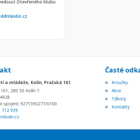
vedoucí Otevřeného klubu
ddmkolin.cz
akt
Časté odk
í a mládeže, Kolín, Pražská 161
Kroužky
161, 280 50 Kolín 1
Akce
64928
Tábory
í spojení: 9271590277/0100
Kontakty
1 712 939
mkolin.cz