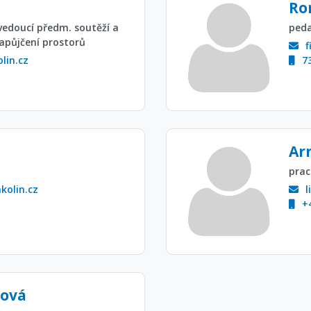
Ro
vedoucí předm. soutěží a
peda
apůjčení prostorů
lin.cz
7
Ar
prac
olin.cz
l
+
ová