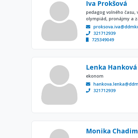
Iva Prokšová
pedagog volného času, 
olympiád, pronájmy a z
proksova.iva@ddmko
321712939
725349049
Lenka Hanková
ekonom
hankova.lenka@ddmk
321712939
Monika Chadim