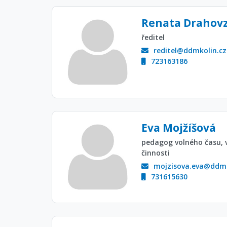
Renata Drahov
ředitel
reditel@ddmkolin.cz
723163186
Eva Mojžíšová
pedagog volného času, 
činnosti
mojzisova.eva@ddmk
731615630