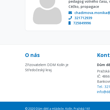
pedagog volného času, 
Céčko, propagace
chadimova.monika@
321712939
725849996
O nás
Kont
Zřizovatelem DDM Kolín je
Dům dět
Středočeský kraj.
Pražská 
IČ: 486
Bankovn
Tel.: 32
info@dd
© 2020 Dům dětí a mládeže, Kolín, Pražská 161