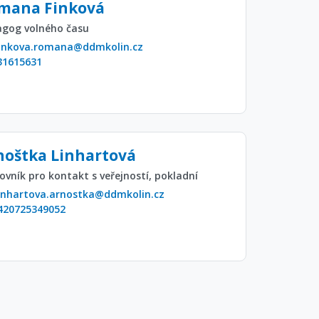
mana Finková
gog volného času
finkova.romana@ddmkolin.cz
31615631
noštka Linhartová
ovník pro kontakt s veřejností, pokladní
inhartova.arnostka@ddmkolin.cz
420725349052