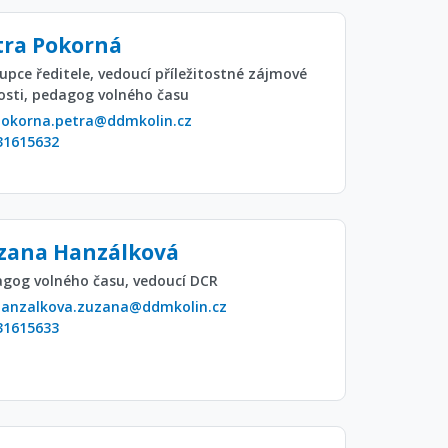
tra Pokorná
upce ředitele, vedoucí příležitostné zájmové
osti, pedagog volného času
pokorna.petra@ddmkolin.cz
31615632
zana Hanzálková
gog volného času, vedoucí DCR
hanzalkova.zuzana@ddmkolin.cz
31615633