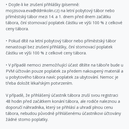
• Dojde-li ke zrušení přihlášky (písemně:
mojzisova.eva@ddmkolin.cz) na letní pobytový tábor nebo
příměstský tábor mezi 14. a 1. dnem před dnem začátku
tábora, činí stornovací poplatek částku ve výši 100 % z celkové
ceny tábora.
• Pokud dítě na letní pobytový tábor nebo příměstský tábor
nenastoupí bez zrušení přihlášky, činí stornovací poplatek
částku ve výši 100 % z celkové ceny tábora.
• V případě nemoci znemožňující účast dítěte na táboře bude u
PVM účtován pouze poplatek za předem nakoupený materiál a
u pobytového tábora navíc poplatek za ubytování. Nemoc je
třeba doložit lékařským potvrzením.
V případě, že přihlášený účastník tábora zruší svou registraci
48 hodin před začátkem konání tábora, ale rodiče naleznou a
doporučí náhradníka, který se přihlásí a uhradí plnou cenu
tábora, nebudou původně přihlášenému účastníkovi účtovány
žádné storno poplatky.