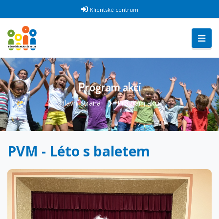
Klientské centrum
Program akcí
Hlavní strana
Program akcí
PVM - Léto s baletem