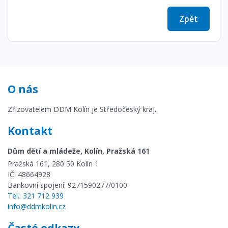
Zpět
O nás
Zřizovatelem DDM Kolín je Středočeský kraj.
Kontakt
Dům dětí a mládeže, Kolín, Pražská 161
Pražská 161, 280 50 Kolín 1
IČ: 48664928
Bankovní spojení: 9271590277/0100
Tel.: 321 712 939
info@ddmkolin.cz