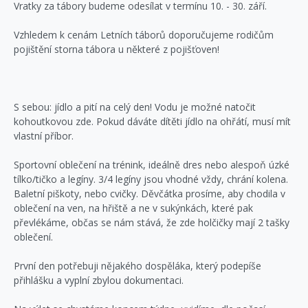
Vratky za tábory budeme odesílat v termínu 10. - 30. září.
Vzhledem k cenám Letních táborů doporučujeme rodičům
pojištění storna tábora u některé z pojišťoven!
S sebou: jídlo a pití na celý den! Vodu je možné natočit
kohoutkovou zde. Pokud dáváte dítěti jídlo na ohřátí, musí mít
vlastní příbor.
Sportovní oblečení na trénink, ideálně dres nebo alespoň úzké
tílko/tičko a legíny. 3/4 legíny jsou vhodné vždy, chrání kolena.
Baletní piškoty, nebo cvičky. Děvčátka prosíme, aby chodila v
oblečení na ven, na hřiště a ne v sukýnkách, které pak
převlékáme, občas se nám stává, že zde holčičky mají 2 tašky
oblečení.
První den potřebuji nějakého dospěláka, který podepíše
přihlášku a vyplní zbylou dokumentaci.